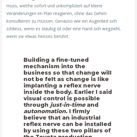
muss, welche sofort und unkompliziert auf kleine
Veränderungen im Plan reagieren, ohne das Gehirn
konsultieren zu müssen. Genauso wie ein Augenlied sich
schliess, wenn es staubig ist oder eine Hand sich wegzieht,
wenn sie etwas heisses berührt.
Building a fine-tuned
mechanism into the
business so that change will
not be felt as change is like
implanting a reflex nerve
inside the body. Earlier I said
visual control is possible
through
just-in-time
and
autonomation
. I firmly
believe that an industrial
reflex nerve can be installed
by using these two pillars of
the Toyota production