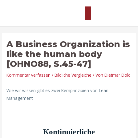
Zum
Hauptmenü
Inhalt
springen
Beitragsnavigation
Hier
Name*
E-
Website
eingeben…
Mail*
A Business Organization is
like the human body
[OHNO88, S.45-47]
Kommentar verfassen
/
Bildliche Vergleiche
/ Von
Dietmar Dold
Wie wir wissen gibt es zwei Kernprinzipien von Lean
Management:
Kontinuierliche