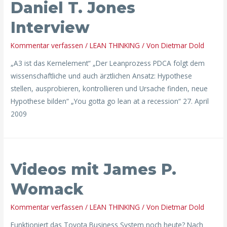
Daniel T. Jones
Interview
Kommentar verfassen
/
LEAN THINKING
/ Von
Dietmar Dold
„A3 ist das Kernelement“ „Der Leanprozess PDCA folgt dem
wissenschaftliche und auch ärztlichen Ansatz: Hypothese
stellen, ausprobieren, kontrollieren und Ursache finden, neue
Hypothese bilden“ „You gotta go lean at a recession“ 27. April
2009
Videos
Videos mit James P.
mit
James
Womack
P.
Womack
Kommentar verfassen
/
LEAN THINKING
/ Von
Dietmar Dold
Funktioniert das Toyota Business System noch heute? Nach