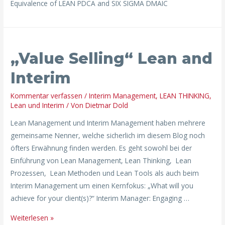
Equivalence of LEAN PDCA and SIX SIGMA DMAIC
„Value
„Value Selling“ Lean and
Selling“
Lean
Interim
and
Interim
Kommentar verfassen
/
Interim Management
,
LEAN THINKING
,
Lean und Interim
/ Von
Dietmar Dold
Lean Management und Interim Management haben mehrere
gemeinsame Nenner, welche sicherlich im diesem Blog noch
öfters Erwähnung finden werden. Es geht sowohl bei der
Einführung von Lean Management, Lean Thinking, Lean
Prozessen, Lean Methoden und Lean Tools als auch beim
Interim Management um einen Kernfokus: „What will you
achieve for your client(s)?“ Interim Manager: Engaging …
Weiterlesen »