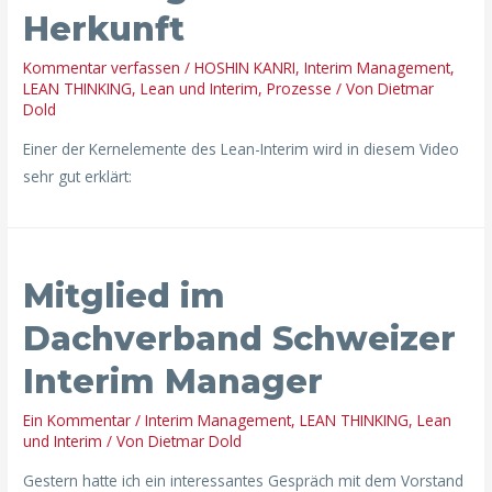
Herkunft
Kommentar verfassen
/
HOSHIN KANRI
,
Interim Management
,
LEAN THINKING
,
Lean und Interim
,
Prozesse
/ Von
Dietmar
Dold
Einer der Kernelemente des Lean-Interim wird in diesem Video
sehr gut erklärt:
Mitglied
Mitglied im
im
Dachverband
Dachverband Schweizer
Schweizer
Interim Manager
Interim
Manager
Ein Kommentar
/
Interim Management
,
LEAN THINKING
,
Lean
und Interim
/ Von
Dietmar Dold
Gestern hatte ich ein interessantes Gespräch mit dem Vorstand