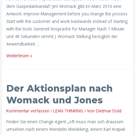
dem Gaspedalskandal? Jim Womack gibt im März 2010 eine
Antwort. Improve Management before you change the process
Start with the customer and work backwards instead of starting
with the tools Generell Ansprache für Manager Nach 1 Minute
und 40 Sekunden nimmt J. Womack Stellung bezüglich der
Anwendbarkeit …
Weiterlesen »
Der
Der Aktionsplan nach
Aktionsplan
nach
Womack und Jones
Womack
und
Kommentar verfassen
/
LEAN THINKING
/ Von
Dietmar Dold
Jones
Finden Sie einen Change Agent „oft muss man sich draussen
umsehen nach einem Wendelin Wiedeking, einem Karl Krapek