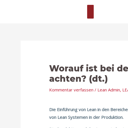
Zum
Hauptmenü
Inhalt
springen
Beitragsnavigation
Hier
Name*
E-
Website
eingeben…
Mail*
Worauf ist bei d
achten? (dt.)
Kommentar verfassen
/
Lean Admin
,
LE
Die Einführung von Lean in den Bereich
von Lean Systemen in der Produktion.