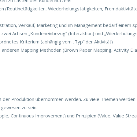
en zu Lasten des Kundennutzens
ten (Routinetätigkeiten, Wiederholungstätigkeiten, Fremdaktivitä
istration, Verkauf, Marketing und im Management bedarf einem s
zwei Achsen „Kundeneinbezug“ (Interaktion) und „Wiederholungsg
rdnetes Kriterium (abhängig vom „Typ“ der Aktivität)
 anderen Mapping Methoden (Brown Paper Mapping, Activity Dia
s der Produktion übernommen werden. Zu viele Themen werden a
 gewesen zu sein.
ple, Continuous Improvement) und Prinzipien (Value, Value Stream