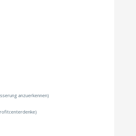
besserung anzuerkennen)
rofitcenterdenke)