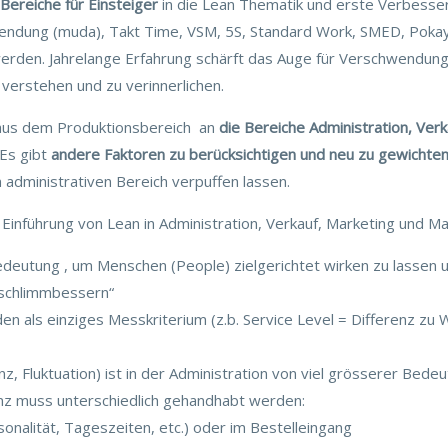
Bereiche für Einsteiger
in die Lean Thematik und erste Verbesse
ndung (muda), Takt Time, VSM, 5S, Standard Work, SMED, Pokayo
werden. Jahrelange Erfahrung schärft das Auge für Verschwendung u
verstehen und zu verinnerlichen.
 aus dem Produktionsbereich an
die Bereiche Administration, Ver
 Es gibt
andere Faktoren zu berücksichtigen und neu zu gewichte
administrativen Bereich verpuffen lassen.
r Einführung von Lean in Administration, Verkauf, Marketing und 
deutung , um Menschen (People) zielgerichtet wirken zu lassen und
erschlimmbessern“
n als einziges Messkriterium (z.b. Service Level = Differenz zu
z, Fluktuation) ist in der Administration von viel grösserer Bede
anz muss unterschiedlich gehandhabt werden:
onalität, Tageszeiten, etc.) oder im Bestelleingang